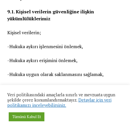
9.1. Kişisel verilerin güvenliğine ilişkin
yükümlülüklerimiz
Kişisel verilerin;
-Hukuka aykırı işlenmesini önlemek,
-Hukuka aykırı erişimini önlemek,
-Hukuka uygun olarak saklanmasını sağlamak,
için teknolojik olanaklar ve uygulama maliyetlerine
göre idari ve teknik tedbirler almaktayız.
Veri politikasındaki amaçlarla sınırlı ve mevzuata uygun
şekilde çerez konumlandırmaktayız.
Detaylar için veri
politikamızı inceleyebilirsiniz.
9.2. Kişisel verilerin hukuka aykırı işlenmesini
önlemek için aldığımız tedbirler
Tümünü Kabul Et
-Kişisel verilerin işlenmesi amacıyla üçüncü kişilerle