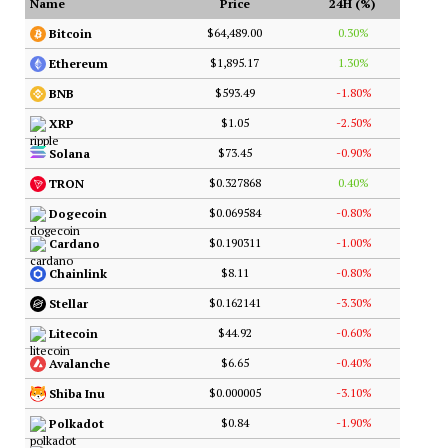
Name
Price
24H (%)
$64,489.00
0.30%
Bitcoin
$1,895.17
1.30%
Ethereum
$593.49
-1.80%
BNB
$1.05
-2.50%
XRP
$73.45
-0.90%
Solana
$0.327868
0.40%
TRON
$0.069584
-0.80%
Dogecoin
$0.190311
-1.00%
Cardano
$8.11
-0.80%
Chainlink
$0.162141
-3.30%
Stellar
$44.92
-0.60%
Litecoin
$6.65
-0.40%
Avalanche
$0.000005
-3.10%
Shiba Inu
$0.84
-1.90%
Polkadot