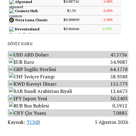
$0.087741
-1.00%
Algorand
$1.34
-2.60%
Cosmos Hub
$0.000049
-1.90%
Terra Luna Classic
$0.066646
0.10%
Decentraland
DÖVIZ KURU
ABD Doları
47.5736
Euro
54.9087
İngiliz Sterlini
64.1778
İsviçre Frangı
58.9388
Kuveyt Dinarı
155.7793
Suudi Arabistan Riyali
12.6673
Japon Yeni
30.2403
Rus Rublesi
0.5912
Çin Yuanı
7.0885
Kaynak:
TCMB
5 Ağustos 2026