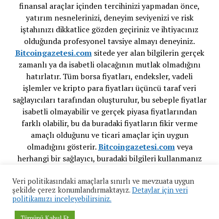
finansal araçlar içinden tercihinizi yapmadan önce,
yatırım nesnelerinizi, deneyim seviyenizi ve risk
iştahınızı dikkatlice gözden geçiriniz ve ihtiyacınız
olduğunda profesyonel tavsiye almayı deneyiniz.
Bitcoingazetesi.com
sitede yer alan bilgilerin gerçek
zamanlı ya da isabetli olacağının mutlak olmadığını
hatırlatır. Tüm borsa fiyatları, endeksler, vadeli
işlemler ve kripto para fiyatları üçüncü taraf veri
sağlayıcıları tarafından oluşturulur, bu sebeple fiyatlar
isabetli olmayabilir ve gerçek piyasa fiyatlarından
farklı olabilir, bu da buradaki fiyatların fikir verme
amaçlı olduğunu ve ticari amaçlar için uygun
olmadığını gösterir.
Bitcoingazetesi.com
veya
herhangi bir sağlayıcı, buradaki bilgileri kullanmanız
sonucu oluşacak olası kayıplarınızdan ötürü
Veri politikasındaki amaçlarla sınırlı ve mevzuata uygun
sorumluluk taşımamaktadır.
şekilde çerez konumlandırmaktayız.
Detaylar için veri
politikamızı inceleyebilirsiniz.
Tümünü Kabul Et