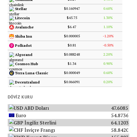
$0.160947
0.60%
Stellar
$45.75
1.30%
Litecoin
$6.47
1.10%
Avalanche
$0.000005
-1.20%
Shiba Inu
$0.81
-0.50%
Polkadot
$0.088248
2.20%
Algorand
$1.34
0.90%
Cosmos Hub
$0.000049
0.60%
Terra Luna Classic
$0.066091
0.20%
Decentraland
DÖVIZ KURU
ABD Doları
47.6085
Euro
54.8736
İngiliz Sterlini
64.1203
İsviçre Frangı
58.8420