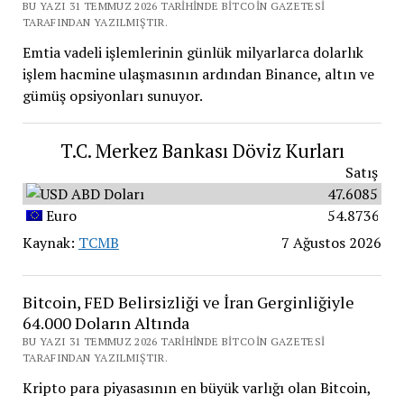
BU YAZI 31 TEMMUZ 2026 TARIHINDE BITCOIN GAZETESI
TARAFINDAN YAZILMIŞTIR.
Emtia vadeli işlemlerinin günlük milyarlarca dolarlık
işlem hacmine ulaşmasının ardından Binance, altın ve
gümüş opsiyonları sunuyor.
T.C. Merkez Bankası Döviz Kurları
Satış
ABD Doları
47.6085
Euro
54.8736
Kaynak:
TCMB
7 Ağustos 2026
Bitcoin, FED Belirsizliği ve İran Gerginliğiyle
64.000 Doların Altında
BU YAZI 31 TEMMUZ 2026 TARIHINDE BITCOIN GAZETESI
TARAFINDAN YAZILMIŞTIR.
Kripto para piyasasının en büyük varlığı olan Bitcoin,