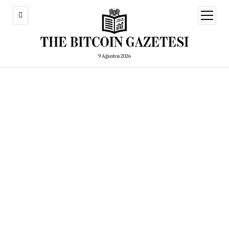
menüy
aç
9 Ağustos 2026