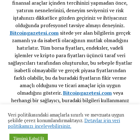
finansal araçlar içinden tercihinizi yapmadan önce,
yatırım nesnelerinizi, deneyim seviyenizi ve risk
iştahınızı dikkatlice gözden geçiriniz ve ihtiyacınız
olduğunda profesyonel tavsiye almayı deneyiniz.
Bitcoingazetesi.com
sitede yer alan bilgilerin gerçek
zamanlı ya da isabetli olacağının mutlak olmadığını
hatırlatır. Tüm borsa fiyatları, endeksler, vadeli
işlemler ve kripto para fiyatları üçüncü taraf veri
sağlayıcıları tarafından oluşturulur, bu sebeple fiyatlar
isabetli olmayabilir ve gerçek piyasa fiyatlarından
farklı olabilir, bu da buradaki fiyatların fikir verme
amaçlı olduğunu ve ticari amaçlar için uygun
olmadığını gösterir.
Bitcoingazetesi.com
veya
herhangi bir sağlayıcı, buradaki bilgileri kullanmanız
sonucu oluşacak olası kayıplarınızdan ötürü
Veri politikasındaki amaçlarla sınırlı ve mevzuata uygun
sorumluluk taşımamaktadır.
şekilde çerez konumlandırmaktayız.
Detaylar için veri
politikamızı inceleyebilirsiniz.
Tümünü Kabul Et