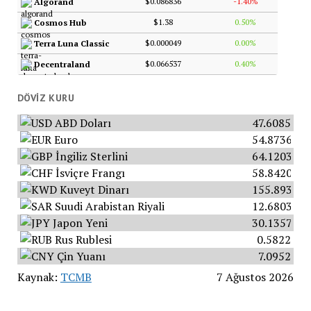
$0.086836
-1.40%
Algorand
$1.38
0.50%
Cosmos Hub
$0.000049
0.00%
Terra Luna Classic
$0.066537
0.40%
Decentraland
DÖVIZ KURU
ABD Doları
47.6085
Euro
54.8736
İngiliz Sterlini
64.1203
İsviçre Frangı
58.8420
Kuveyt Dinarı
155.8934
Suudi Arabistan Riyali
12.6803
Japon Yeni
30.1357
Rus Rublesi
0.5822
Çin Yuanı
7.0952
Kaynak:
TCMB
7 Ağustos 2026