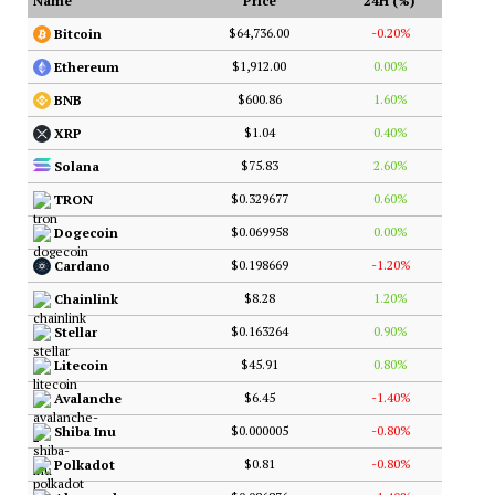
Name
Price
24H (%)
$64,736.00
-0.20%
Bitcoin
$1,912.00
0.00%
Ethereum
$600.86
1.60%
BNB
$1.04
0.40%
XRP
$75.83
2.60%
Solana
$0.329677
0.60%
TRON
$0.069958
0.00%
Dogecoin
$0.198669
-1.20%
Cardano
$8.28
1.20%
Chainlink
$0.163264
0.90%
Stellar
$45.91
0.80%
Litecoin
$6.45
-1.40%
Avalanche
$0.000005
-0.80%
Shiba Inu
$0.81
-0.80%
Polkadot