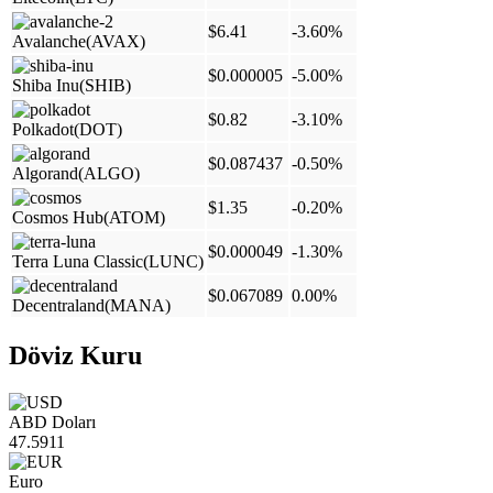
$6.41
-3.60%
Avalanche
(AVAX)
$0.000005
-5.00%
Shiba Inu
(SHIB)
$0.82
-3.10%
Polkadot
(DOT)
$0.087437
-0.50%
Algorand
(ALGO)
$1.35
-0.20%
Cosmos Hub
(ATOM)
$0.000049
-1.30%
Terra Luna Classic
(LUNC)
$0.067089
0.00%
Decentraland
(MANA)
Döviz Kuru
ABD Doları
47.5911
Euro