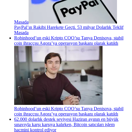
Masada
PayPal’ın Rakibi Harekete Geçti. 53 milyar Dolarlık Teklif
Masada
Robinhood’un eski Kripto COO’su Tanya Denisova, stabil
coin ihraççısı Agora’ya operasyon başkanı olarak katıldı
Robinhood’un eski Kripto COO’su Tanya Denisova, stabil
coin ihraççısı Agora’ya operasyon başkanı olarak katıldı
62.000 dolarlık destek seviyesi Haziran ayının en büyük
sınavıyla karşı karşıya kalırken, Bitcoin satıcıları işlem
hacmini kontrol ediyor