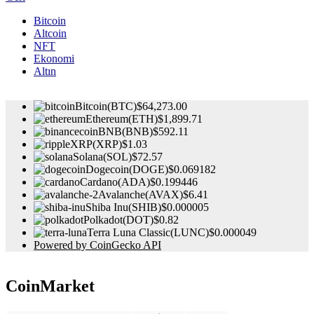
Bitcoin
Altcoin
NFT
Ekonomi
Altın
Bitcoin(BTC)
$64,273.00
Ethereum(ETH)
$1,899.71
BNB(BNB)
$592.11
XRP(XRP)
$1.03
Solana(SOL)
$72.57
Dogecoin(DOGE)
$0.069182
Cardano(ADA)
$0.199446
Avalanche(AVAX)
$6.41
Shiba Inu(SHIB)
$0.000005
Polkadot(DOT)
$0.82
Terra Luna Classic(LUNC)
$0.000049
Powered by CoinGecko API
CoinMarket