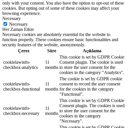
only with your consent. You also have the option to opt-out of these
cookies. But opting out of some of these cookies may affect your
browsing experience.
Necessary
Necessary
Her Zaman Etkin
Necessary cookies are absolutely essential for the website to
function properly. These cookies ensure basic functionalities and
security features of the website, anonymously.
Çerez
Süre
Açıklama
This cookie is set by GDPR Cookie
cookielawinfo-
11
Consent plugin. The cookie is used
checkbox-analytics
months
to store the user consent for the
cookies in the category "Analytics".
The cookie is set by GDPR cookie
cookielawinfo-
11
consent to record the user consent
checkbox-functional
months
for the cookies in the category
"Functional".
This cookie is set by GDPR Cookie
Consent plugin. The cookies is used
cookielawinfo-
11
to store the user consent for the
checkbox-necessary
months
cookies in the category
"Necessary".
This cookie is set by GDPR Cookie