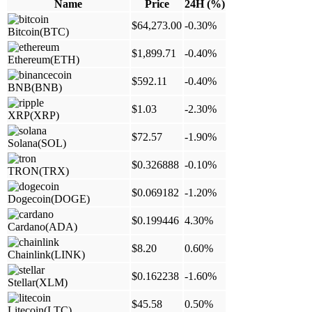
Name
Price
24H (%)
$64,273.00
-0.30%
Bitcoin
(BTC)
$1,899.71
-0.40%
Ethereum
(ETH)
$592.11
-0.40%
BNB
(BNB)
$1.03
-2.30%
XRP
(XRP)
$72.57
-1.90%
Solana
(SOL)
$0.326888
-0.10%
TRON
(TRX)
$0.069182
-1.20%
Dogecoin
(DOGE)
$0.199446
4.30%
Cardano
(ADA)
$8.20
0.60%
Chainlink
(LINK)
$0.162238
-1.60%
Stellar
(XLM)
$45.58
0.50%
Litecoin
(LTC)