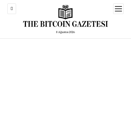
menüy
aç
8 Ağustos 2026