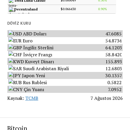
$0.000049
0.30%
Terra Luna Classic
$0.066430
0.90%
Decentraland
DÖVIZ KURU
ABD Doları
47.6085
Euro
54.8736
İngiliz Sterlini
64.1203
İsviçre Frangı
58.8420
Kuveyt Dinarı
155.8934
Suudi Arabistan Riyali
12.6803
Japon Yeni
30.1357
Rus Rublesi
0.5822
Çin Yuanı
7.0952
Kaynak:
TCMB
7 Ağustos 2026
Bitcoin