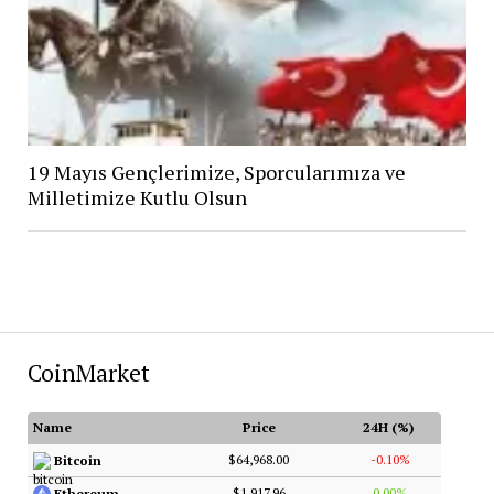
19 Mayıs Gençlerimize, Sporcularımıza ve
Milletimize Kutlu Olsun
CoinMarket
Name
Price
24H (%)
$64,968.00
-0.10%
Bitcoin
$1,917.96
0.00%
Ethereum