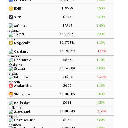
$595.98
0.80%
BNB
$1.04
0.60%
XRP
$75.45
2.40%
Solana
$0.328827
0.20%
TRON
$0.070546
1.10%
Dogecoin
$0.199379
-1.20%
Cardano
$8.33
1.10%
Chainlink
$0.164609
2.00%
Stellar
$45.60
-0.20%
Litecoin
$6.53
1.10%
Avalanche
$0.000005
0.00%
Shiba Inu
$0.81
0.50%
Polkadot
$0.087040
-2.50%
Algorand
$1.40
3.80%
Cosmos Hub