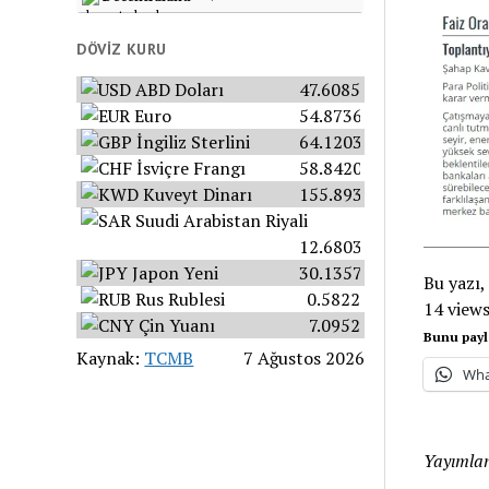
DÖVIZ KURU
ABD Doları
47.6085
Euro
54.8736
İngiliz Sterlini
64.1203
İsviçre Frangı
58.8420
Kuveyt Dinarı
155.8934
Suudi Arabistan Riyali
12.6803
Japon Yeni
30.1357
Bu yazı,
Rus Rublesi
0.5822
14 view
Çin Yuanı
7.0952
Bunu payl
Kaynak:
TCMB
7 Ağustos 2026
Wha
Yayımlan