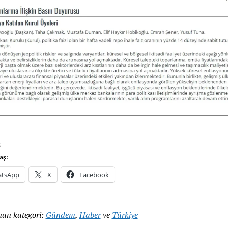
s
aş:
tsApp
X
Facebook
an kategori:
Gündem
,
Haber
ve
Türkiye