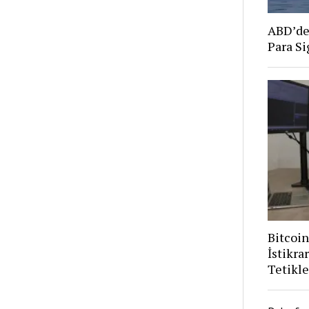
ABD’den
Para Si
Bitcoi
İstikra
Tetikle