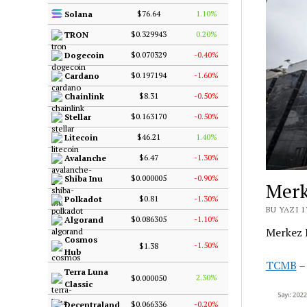
$76.64
1.10%
Solana
$0.329943
0.20%
TRON
$0.070329
-0.40%
Dogecoin
$0.197194
-1.60%
Cardano
$8.31
-0.50%
Chainlink
$0.163170
-0.50%
Stellar
$46.21
1.40%
Litecoin
$6.47
-1.30%
Avalanche
$0.000005
-0.90%
Shiba Inu
Merk
$0.81
-1.30%
Polkadot
BU YAZI 
$0.086305
-1.10%
Algorand
Merkez B
Cosmos
-1.50%
$1.38
Hub
TCMB
– 
Terra Luna
2.30%
$0.000050
Classic
$0.066336
-0.20%
Decentraland