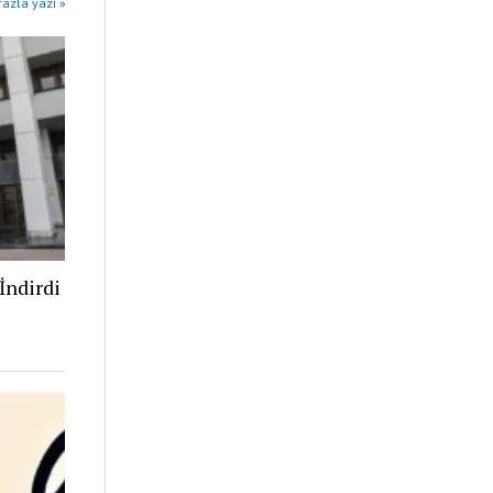
azla yazı »
İndirdi