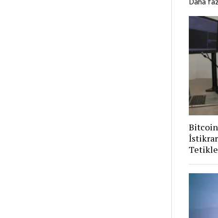
Daha fa
Bitcoi
İstikra
Tetikle