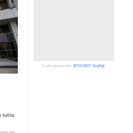
TradingView'den
BTCUSDT Grafiği
 tuttu.