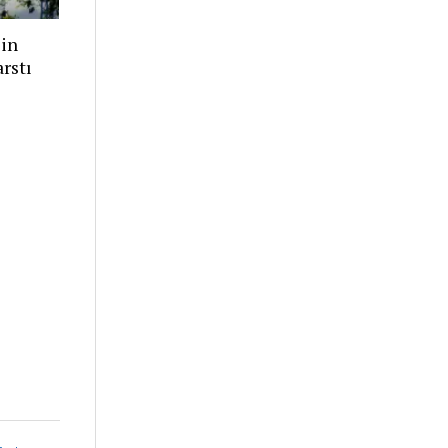
in
arstı