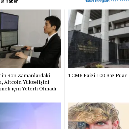
zla
Haber
Haber kategorisinden daha f
n’in Son Zamanlardaki
TCMB Faizi 100 Baz Puan 
rı, Altcoin Yükselişini
mek için Yeterli Olmadı