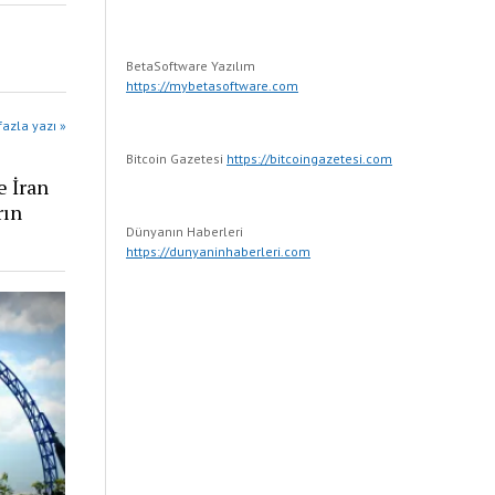
BetaSoftware Yazılım
https://mybetasoftware.com
azla yazı »
Bitcoin Gazetesi
https://bitcoingazetesi.com
e İran
rın
Dünyanın Haberleri
https://dunyaninhaberleri.com