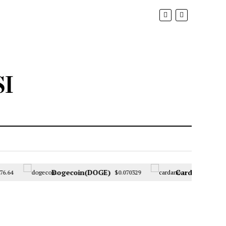
Dogecoin(DOGE)
Cardano(ADA)
6.64
$0.070329