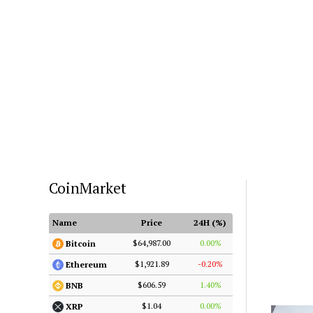
CoinMarket
Name
Price
24H (%)
$64,987.00
0.00%
Bitcoin
$1,921.89
-0.20%
Ethereum
$606.59
1.40%
BNB
$1.04
0.00%
XRP