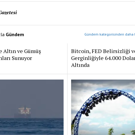
Gazetesi
zla
Gündem
Gündem kategorisinden daha f
e Altın ve Gümüş
Bitcoin, FED Belirsizliği v
nları Sunuyor
Gerginliğiyle 64.000 Dola
Altında