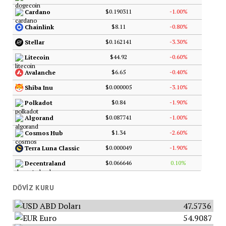
$0.190311
-1.00%
Cardano
$8.11
-0.80%
Chainlink
$0.162141
-3.30%
Stellar
$44.92
-0.60%
Litecoin
$6.65
-0.40%
Avalanche
$0.000005
-3.10%
Shiba Inu
$0.84
-1.90%
Polkadot
$0.087741
-1.00%
Algorand
$1.34
-2.60%
Cosmos Hub
$0.000049
-1.90%
Terra Luna Classic
$0.066646
0.10%
Decentraland
DÖVIZ KURU
ABD Doları
47.5736
Euro
54.9087