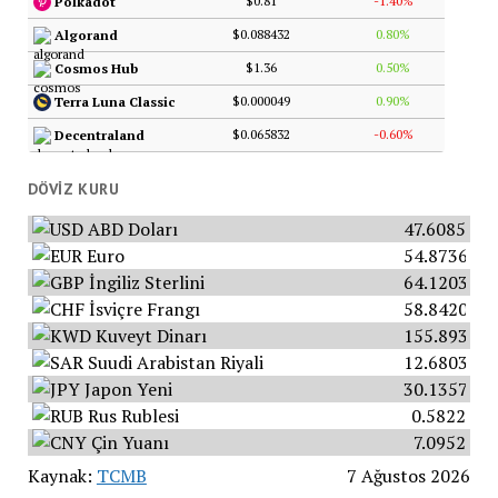
$0.81
-1.40%
Polkadot
$0.088432
0.80%
Algorand
$1.36
0.50%
Cosmos Hub
$0.000049
0.90%
Terra Luna Classic
$0.065832
-0.60%
Decentraland
DÖVIZ KURU
ABD Doları
47.6085
Euro
54.8736
İngiliz Sterlini
64.1203
İsviçre Frangı
58.8420
Kuveyt Dinarı
155.8934
Suudi Arabistan Riyali
12.6803
Japon Yeni
30.1357
Rus Rublesi
0.5822
Çin Yuanı
7.0952
Kaynak:
TCMB
7 Ağustos 2026