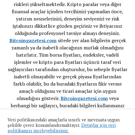
riskleri yükseltmektedir. Kripto paralar veya diğer
finansal araçlar içinden tercihinizi yapmadan önce,
yatırım nesnelerinizi, deneyim seviyenizi ve risk
iştahınızı dikkatlice gözden geçiriniz ve ihtiyacınız
olduğunda profesyonel tavsiye almayı deneyiniz.
Bitcoingazetesi.com
sitede yer alan bilgilerin gerçek
zamanlı ya da isabetli olacağının mutlak olmadığını
hatırlatır. Tüm borsa fiyatları, endeksler, vadeli
işlemler ve kripto para fiyatları üçüncü taraf veri
sağlayıcıları tarafından oluşturulur, bu sebeple fiyatlar
isabetli olmayabilir ve gerçek piyasa fiyatlarından
farklı olabilir, bu da buradaki fiyatların fikir verme
amaçlı olduğunu ve ticari amaçlar için uygun
olmadığını gösterir.
Bitcoingazetesi.com
veya
herhangi bir sağlayıcı, buradaki bilgileri kullanmanız
sonucu oluşacak olası kayıplarınızdan ötürü
sorumluluk taşımamaktadır.
Veri politikasındaki amaçlarla sınırlı ve mevzuata uygun
şekilde çerez konumlandırmaktayız.
Detaylar için veri
politikamızı inceleyebilirsiniz.