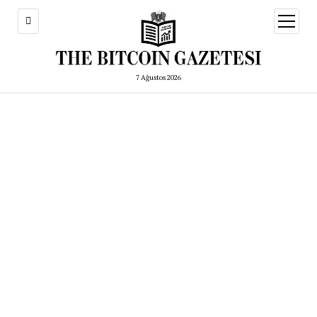
menüy
aç
7 Ağustos 2026