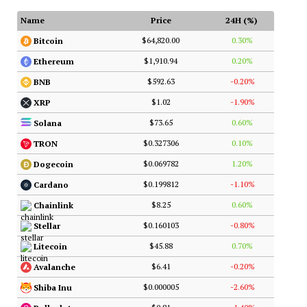
Name
Price
24H (%)
$64,820.00
0.30%
Bitcoin
$1,910.94
0.20%
Ethereum
$592.63
-0.20%
BNB
$1.02
-1.90%
XRP
$73.65
0.60%
Solana
$0.327306
0.10%
TRON
$0.069782
1.20%
Dogecoin
$0.199812
-1.10%
Cardano
$8.25
0.60%
Chainlink
$0.160103
-0.80%
Stellar
$45.88
0.70%
Litecoin
$6.41
-0.20%
Avalanche
$0.000005
-2.60%
Shiba Inu