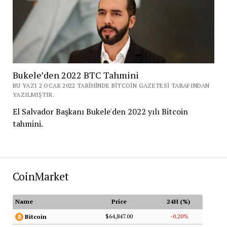
Bukele’den 2022 BTC Tahmini
BU YAZI 2 OCAK 2022 TARIHINDE BITCOIN GAZETESI TARAFINDAN
YAZILMIŞTIR.
El Salvador Başkanı Bukele'den 2022 yılı Bitcoin
tahmini.
CoinMarket
Name
Price
24H (%)
$64,847.00
-0.20%
Bitcoin