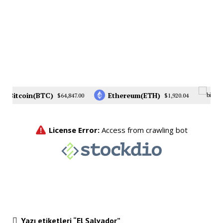
Bitcoin(BTC)
Ethereum(ETH)
$64,847.00
$1,920.04
Yazı etiketleri “El Salvador”