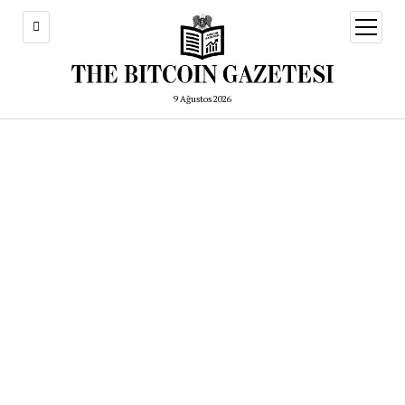
menüy
aç
9 Ağustos 2026