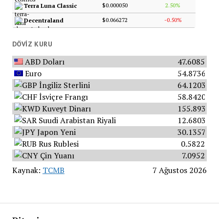
$0.000050
2.50%
Terra Luna Classic
$0.066272
-0.50%
Decentraland
DÖVIZ KURU
ABD Doları
47.6085
Euro
54.8736
İngiliz Sterlini
64.1203
İsviçre Frangı
58.8420
Kuveyt Dinarı
155.8934
Suudi Arabistan Riyali
12.6803
Japon Yeni
30.1357
Rus Rublesi
0.5822
Çin Yuanı
7.0952
Kaynak:
TCMB
7 Ağustos 2026