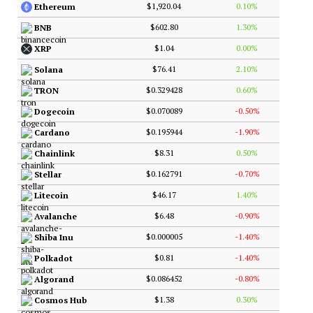
$1,920.04
0.10%
Ethereum
$602.80
1.30%
BNB
$1.04
0.00%
XRP
$76.41
2.10%
Solana
$0.329428
0.60%
TRON
$0.070089
-0.50%
Dogecoin
$0.195944
-1.90%
Cardano
$8.31
0.50%
Chainlink
$0.162791
-0.70%
Stellar
$46.17
1.40%
Litecoin
$6.48
-0.90%
Avalanche
$0.000005
-1.40%
Shiba Inu
$0.81
-1.40%
Polkadot
$0.086452
-0.80%
Algorand
$1.38
0.30%
Cosmos Hub