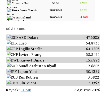
$1.37
0.90%
Cosmos Hub
$0.000049
0.20%
Terra Luna Classic
$0.066149
-1.20%
Decentraland
DÖVIZ KURU
ABD Doları
47.6085
Euro
54.8736
İngiliz Sterlini
64.1203
İsviçre Frangı
58.8420
Kuveyt Dinarı
155.8934
Suudi Arabistan Riyali
12.6803
Japon Yeni
30.1357
Rus Rublesi
0.5822
Çin Yuanı
7.0952
Kaynak:
TCMB
7 Ağustos 2026