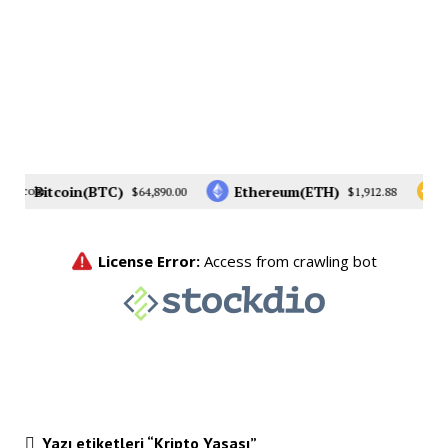
Bitcoin(BTC)
Ethereum(ETH)
$64,890.00
$1,912.88
Yazı etiketleri “Kripto Yasası”