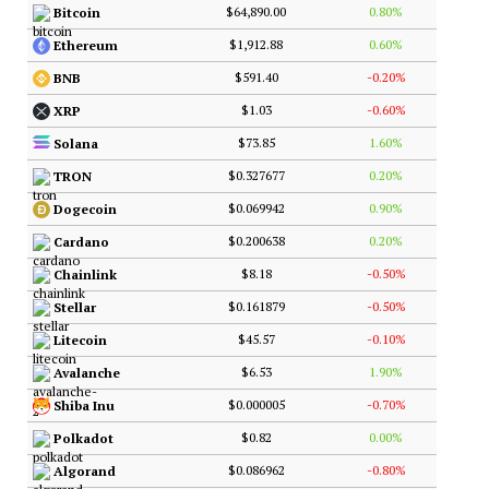
$64,890.00
0.80%
Bitcoin
$1,912.88
0.60%
Ethereum
$591.40
-0.20%
BNB
$1.03
-0.60%
XRP
$73.85
1.60%
Solana
$0.327677
0.20%
TRON
$0.069942
0.90%
Dogecoin
$0.200638
0.20%
Cardano
$8.18
-0.50%
Chainlink
$0.161879
-0.50%
Stellar
$45.57
-0.10%
Litecoin
$6.53
1.90%
Avalanche
$0.000005
-0.70%
Shiba Inu
$0.82
0.00%
Polkadot
$0.086962
-0.80%
Algorand