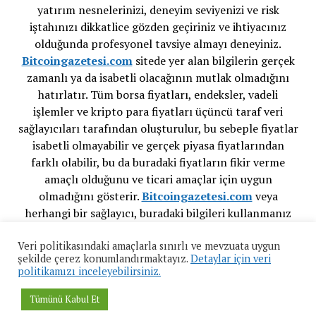
yatırım nesnelerinizi, deneyim seviyenizi ve risk
iştahınızı dikkatlice gözden geçiriniz ve ihtiyacınız
olduğunda profesyonel tavsiye almayı deneyiniz.
Bitcoingazetesi.com
sitede yer alan bilgilerin gerçek
zamanlı ya da isabetli olacağının mutlak olmadığını
hatırlatır. Tüm borsa fiyatları, endeksler, vadeli
işlemler ve kripto para fiyatları üçüncü taraf veri
sağlayıcıları tarafından oluşturulur, bu sebeple fiyatlar
isabetli olmayabilir ve gerçek piyasa fiyatlarından
farklı olabilir, bu da buradaki fiyatların fikir verme
amaçlı olduğunu ve ticari amaçlar için uygun
olmadığını gösterir.
Bitcoingazetesi.com
veya
herhangi bir sağlayıcı, buradaki bilgileri kullanmanız
sonucu oluşacak olası kayıplarınızdan ötürü
Veri politikasındaki amaçlarla sınırlı ve mevzuata uygun
sorumluluk taşımamaktadır.
şekilde çerez konumlandırmaktayız.
Detaylar için veri
politikamızı inceleyebilirsiniz.
Tümünü Kabul Et
Mission News Theme
by Compete Themes.