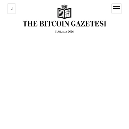
menüy
aç
8 Ağustos 2026