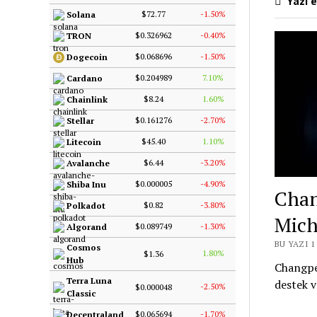
Yazı e
$72.77
-1.50%
Solana
$0.326962
-0.40%
TRON
$0.068696
-1.50%
Dogecoin
$0.204989
7.10%
Cardano
$8.24
1.60%
Chainlink
$0.161276
-2.70%
Stellar
$45.40
1.10%
Litecoin
$6.44
-3.20%
Avalanche
$0.000005
-4.90%
Shiba Inu
Chan
$0.82
-3.80%
Polkadot
Mich
$0.089749
-1.30%
Algorand
BU YAZI 
Cosmos
1.80%
$1.36
Hub
Changpe
Terra Luna
destek v
-2.50%
$0.000048
Classic
$0.065694
-1.70%
Decentraland