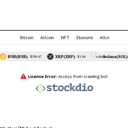
Bitcoin
Altcoin
NFT
Ekonomi
Altın
BNB(BNB)
XRP(XRP)
Solana(SOL)
$590.47
$1.04