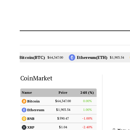
Bitcoin(BTC)
Ethereum(ETH)
$64,347.00
$1,903.54
CoinMarket
Name
Price
24H (%)
$64,347.00
0.00%
Bitcoin
$1,903.54
1.00%
Ethereum
$590.47
-1.00%
BNB
$1.04
-2.40%
XRP