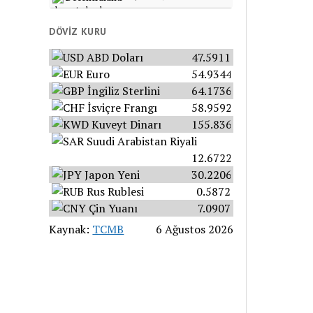
DÖVIZ KURU
ABD Doları
47.5911
Euro
54.9344
İngiliz Sterlini
64.1736
İsviçre Frangı
58.9592
Kuveyt Dinarı
155.8365
Suudi Arabistan Riyali
12.6722
Japon Yeni
30.2206
Rus Rublesi
0.5872
Çin Yuanı
7.0907
Kaynak:
TCMB
6 Ağustos 2026