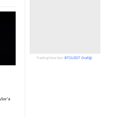
TradingView'den
BTCUSDT Grafiği
ylor’a