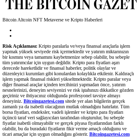
Bitcoin Altcoin NFT Metaverse ve Kripto Haberleri
Risk Açıklaması:
Kripto paralarla ve/veya finansal araçlarla işlem
yapmak yüksek seviyede risk içermektedir ve yatırım miktarınızın
bir kısmını veya tamamını kaybetmenize sebep olabilir, bu sebeple
tüm yatırımcılar için uygun değildir. Kripto para fiyatları aşırı
derecede hareketlidir ve finansal haberler, politik olaylar ve
düzenleyici kurumları gibi konulardan kolaylıkla etkilenir. Kaldıraçlı
işlem yapmak finansal riskleri yükseltmektedir. Kripto paralar veya
diğer finansal araçlar içinden tercihinizi yapmadan önce, yatırım
nesnelerinizi, deneyim seviyenizi ve risk iştahınızı dikkatlice gözden
geçiriniz ve ihtiyacınız olduğunda profesyonel tavsiye almayı
deneyiniz.
Bitcoingazetesi.com
sitede yer alan bilgilerin gerçek
zamanlı ya da isabetli olacağının mutlak olmadığını hatırlatır. Tüm
borsa fiyatları, endeksler, vadeli işlemler ve kripto para fiyatları
üçüncü taraf veri sağlayıcıları tarafından oluşturulur, bu sebeple
fiyatlar isabetli olmayabilir ve gerçek piyasa fiyatlarından farklı
olabilir, bu da buradaki fiyatların fikir verme amaçlı olduğunu ve
ticari amaçlar için uygun olmadığını gösterir.
Bitcoingazetesi.com