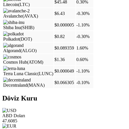
$45.48
0.30%
Litecoin
(LTC)
$6.43
-0.30%
Avalanche
(AVAX)
$0.000005
-1.10%
Shiba Inu
(SHIB)
$0.82
-0.30%
Polkadot
(DOT)
$0.089359
1.60%
Algorand
(ALGO)
$1.36
0.60%
Cosmos Hub
(ATOM)
$0.000049
-1.10%
Terra Luna Classic
(LUNC)
$0.066305
-0.10%
Decentraland
(MANA)
Döviz Kuru
ABD Doları
47.6085