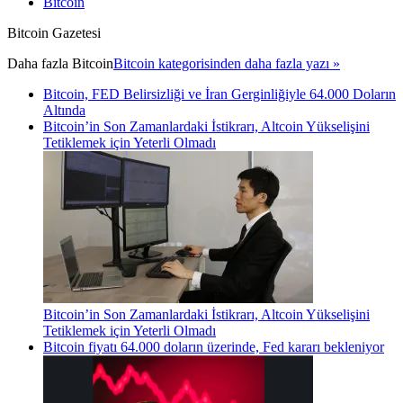
Bitcoin
Bitcoin Gazetesi
Daha fazla
Bitcoin
Bitcoin kategorisinden daha fazla yazı »
Bitcoin, FED Belirsizliği ve İran Gerginliğiyle 64.000 Doların
Altında
Bitcoin’in Son Zamanlardaki İstikrarı, Altcoin Yükselişini
Tetiklemek için Yeterli Olmadı
Bitcoin’in Son Zamanlardaki İstikrarı, Altcoin Yükselişini
Tetiklemek için Yeterli Olmadı
Bitcoin fiyatı 64.000 doların üzerinde, Fed kararı bekleniyor