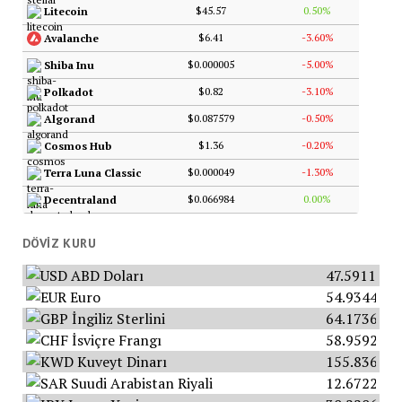
$45.57
0.50%
Litecoin
$6.41
-3.60%
Avalanche
$0.000005
-5.00%
Shiba Inu
$0.82
-3.10%
Polkadot
$0.087579
-0.50%
Algorand
$1.36
-0.20%
Cosmos Hub
$0.000049
-1.30%
Terra Luna Classic
$0.066984
0.00%
Decentraland
DÖVIZ KURU
ABD Doları
47.5911
Euro
54.9344
İngiliz Sterlini
64.1736
İsviçre Frangı
58.9592
Kuveyt Dinarı
155.8365
Suudi Arabistan Riyali
12.6722