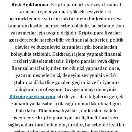
Risk Açıklaması:
Kripto paralarla ve/veya finansal
araçlarla işlem yapmak yüksek seviyede risk
içermektedir ve yatırım miktarınızın bir kısmını veya
tamamını kaybetmenize sebep olabilir, bu sebeple tüm
yatırımcılar için uygun değildir. Kripto para fiyatları
aşırı derecede hareketlidir ve finansal haberler, politik
olaylar ve düzenleyici kurumları gibi konulardan
kolaylıkla etkilenir. Kaldıraçlı işlem yapmak finansal
riskleri yükseltmektedir. Kripto paralar veya diğer
finansal araçlar içinden tercihinizi yapmadan önce,
yatırım nesnelerinizi, deneyim seviyenizi ve risk
iştahınızı dikkatlice gözden geçiriniz ve ihtiyacınız
olduğunda profesyonel tavsiye almayı deneyiniz.
Bitcoingazetesi.com
sitede yer alan bilgilerin gerçek
zamanlı ya da isabetli olacağının mutlak olmadığını
hatırlatır. Tüm borsa fiyatları, endeksler, vadeli
işlemler ve kripto para fiyatları üçüncü taraf veri
sağlayıcıları tarafından oluşturulur, bu sebeple fiyatlar
isabetli olmayabilir ve gerçek piyasa fiyatlarından