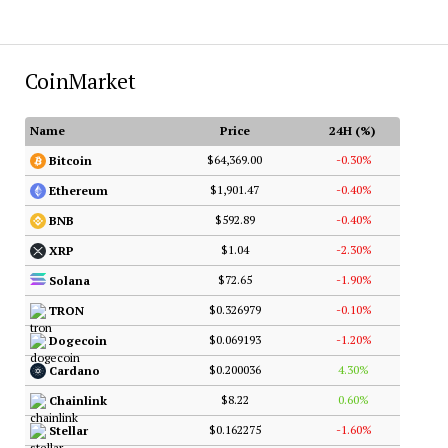
CoinMarket
Name
Price
24H (%)
$64,369.00
-0.30%
Bitcoin
$1,901.47
-0.40%
Ethereum
$592.89
-0.40%
BNB
$1.04
-2.30%
XRP
$72.65
-1.90%
Solana
$0.326979
-0.10%
TRON
$0.069193
-1.20%
Dogecoin
$0.200036
4.30%
Cardano
$8.22
0.60%
Chainlink
$0.162275
-1.60%
Stellar