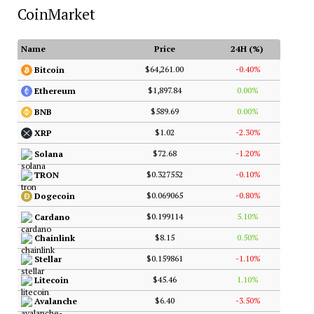
CoinMarket
Name
Price
24H (%)
$64,261.00
-0.40%
Bitcoin
$1,897.84
0.00%
Ethereum
$589.69
0.00%
BNB
$1.02
-2.30%
XRP
$72.68
-1.20%
Solana
$0.327552
-0.10%
TRON
$0.069065
-0.80%
Dogecoin
$0.199114
5.10%
Cardano
$8.15
0.50%
Chainlink
$0.159861
-1.10%
Stellar
$45.46
1.10%
Litecoin
$6.40
-3.50%
Avalanche