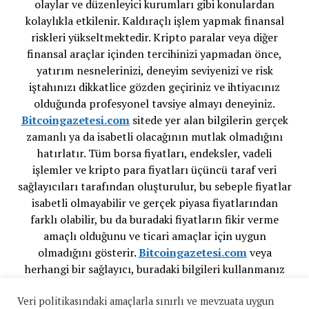
olaylar ve düzenleyici kurumları gibi konulardan
kolaylıkla etkilenir. Kaldıraçlı işlem yapmak finansal
riskleri yükseltmektedir. Kripto paralar veya diğer
finansal araçlar içinden tercihinizi yapmadan önce,
yatırım nesnelerinizi, deneyim seviyenizi ve risk
iştahınızı dikkatlice gözden geçiriniz ve ihtiyacınız
olduğunda profesyonel tavsiye almayı deneyiniz.
Bitcoingazetesi.com
sitede yer alan bilgilerin gerçek
zamanlı ya da isabetli olacağının mutlak olmadığını
hatırlatır. Tüm borsa fiyatları, endeksler, vadeli
işlemler ve kripto para fiyatları üçüncü taraf veri
sağlayıcıları tarafından oluşturulur, bu sebeple fiyatlar
isabetli olmayabilir ve gerçek piyasa fiyatlarından
farklı olabilir, bu da buradaki fiyatların fikir verme
amaçlı olduğunu ve ticari amaçlar için uygun
olmadığını gösterir.
Bitcoingazetesi.com
veya
herhangi bir sağlayıcı, buradaki bilgileri kullanmanız
sonucu oluşacak olası kayıplarınızdan ötürü
Veri politikasındaki amaçlarla sınırlı ve mevzuata uygun
sorumluluk taşımamaktadır.