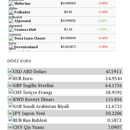
$0.000005
-3.00%
Shiba Inu
$0.82
-2.60%
Polkadot
$0.090052
2.60%
Algorand
$1.36
1.50%
Cosmos Hub
$0.000049
-0.40%
Terra Luna Classic
$0.065873
-1.00%
Decentraland
DÖVIZ KURU
ABD Doları
47.5911
Euro
54.9344
İngiliz Sterlini
64.1736
İsviçre Frangı
58.9592
Kuveyt Dinarı
155.8365
Suudi Arabistan Riyali
12.6722
Japon Yeni
30.2206
Rus Rublesi
0.5872
Çin Yuanı
7.0907