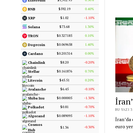
Ethereum
$592.19
0.40%
BNB
$1.02
-1.10%
XRP
$73.68
1.30%
Solana
$0.327185
0.10%
TRON
$0.069658
1.40%
Dogecoin
$0.201314
0.00%
Cardano
$8.20
-0.20%
Chainlink
$0.161876
0.70%
Stellar
$45.51
0.20%
Litecoin
$6.45
-0.10%
Avalanche
$0.000005
-1.30%
İran
Shiba Inu
$0.81
-0.70%
Polkadot
BU YAZI 
$0.089095
-1.10%
Algorand
İran’da 
Cosmos
euro yer
-0.30%
$1.36
Hub