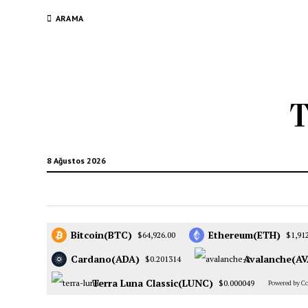
ARAMA
8 Ağustos 2026
Bitcoin(BTC)
Ethereum(ETH)
$64,926.00
$1,91
Cardano(ADA)
Avalanche(AV
$0.201314
Terra Luna Classic(LUNC)
$0.000049
Powered by C