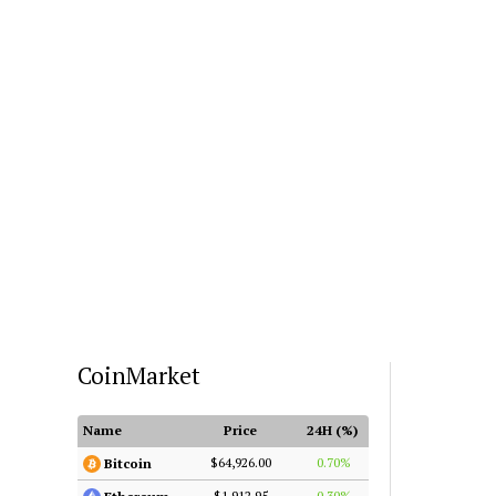
CoinMarket
Name
Price
24H (%)
$64,926.00
0.70%
Bitcoin
$1,912.95
0.30%