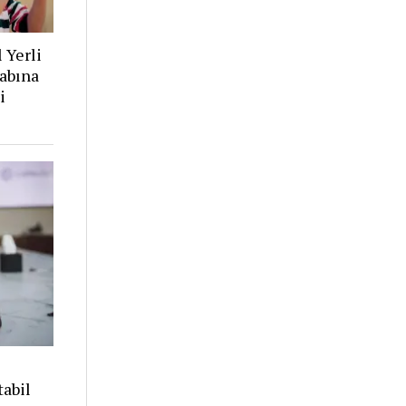
l Yerli
sabına
i
tabil