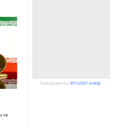
TradingView'den
BTCUSDT Grafiği
r ve