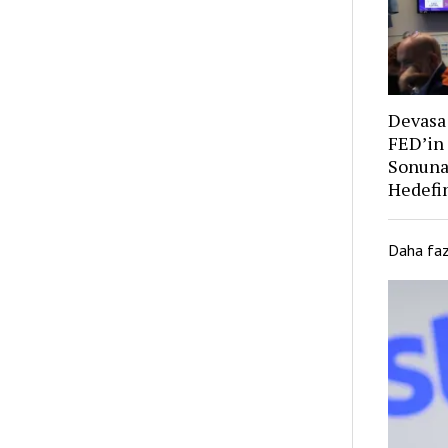
Devasa 
FED’in
Sonuna
Hedefin
Daha fa