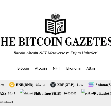
Bitcoin Altcoin NFT Metaverse ve Kripto Haberleri
Bitcoin
Altcoin
NFT
Ekonomi
Altın
BNB(BNB)
XRP(XRP)
Solana(S
2.95
$592.19
$1.02
AX)
Shiba Inu(SHIB)
Polkadot
$6.45
$0.000005
oinGecko API