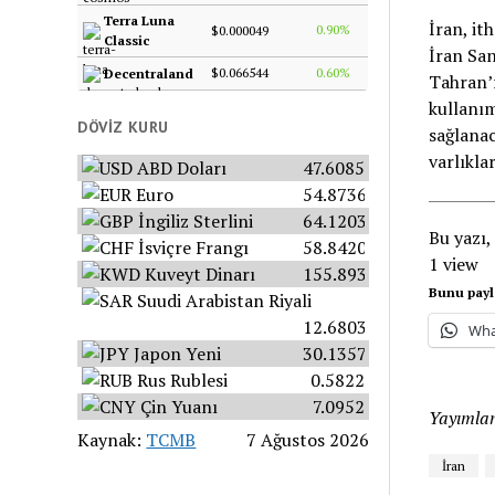
Terra Luna
İran, it
0.90%
$0.000049
Classic
İran San
$0.066544
0.60%
Decentraland
Tahran’ı
kullanım
DÖVIZ KURU
sağlanac
varlıkla
ABD Doları
47.6085
Euro
54.8736
İngiliz Sterlini
64.1203
Bu yazı,
İsviçre Frangı
58.8420
1 view
Kuveyt Dinarı
155.8934
Bunu payl
Suudi Arabistan Riyali
12.6803
Wha
Japon Yeni
30.1357
Rus Rublesi
0.5822
Çin Yuanı
7.0952
Yayımlan
Kaynak:
TCMB
7 Ağustos 2026
İran