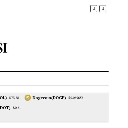
OL)
Dogecoin(DOGE)
$73.68
$0.069658
(DOT)
$0.81