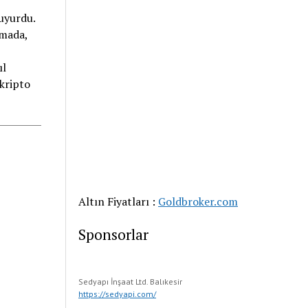
duyurdu.
amada,
ıl
 kripto
Altın Fiyatları :
Goldbroker.com
Sponsorlar
Sedyapı İnşaat Ltd. Balıkesir
https://sedyapi.com/