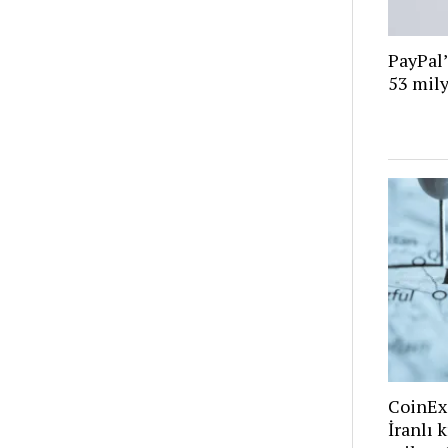
PayPal’
53 mily
CoinEx
İranlı 