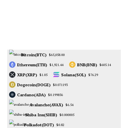
Bitcoin(BTC)
$65,058.00
Ethereum(ETH)
BNB(BNB)
$1,921.44
$605.14
XRP(XRP)
Solana(SOL)
$1.05
$76.29
Dogecoin(DOGE)
$0.071193
Cardano(ADA)
$0.199856
Avalanche(AVAX)
$6.54
Shiba Inu(SHIB)
$0.000005
Polkadot(DOT)
$0.82