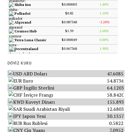
$0.000005
1.40%
Shiba Inu
$0.82
1.10%
Polkadot
$0.087348
-1.20%
Algorand
$1.39
2.60%
Cosmos Hub
$0.000049
0.00%
Terra Luna Classic
$0.067368
1.90%
Decentraland
DÖVIZ KURU
ABD Doları
47.6085
Euro
54.8736
İngiliz Sterlini
64.1203
İsviçre Frangı
58.8420
Kuveyt Dinarı
155.8934
Suudi Arabistan Riyali
12.6803
Japon Yeni
30.1357
Rus Rublesi
0.5822
Çin Yuanı
7.0952