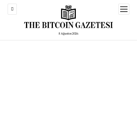
menüy
aç
8 Ağustos 2026