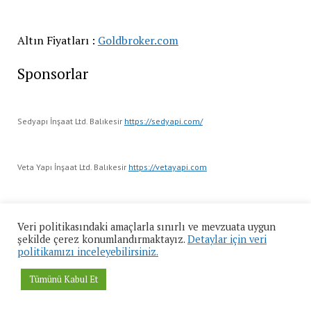
Altın Fiyatları :
Goldbroker.com
Sponsorlar
Sedyapı İnşaat Ltd. Balıkesir
https://sedyapi.com/
Veta Yapı İnşaat Ltd. Balıkesir
https://vetayapi.com
BetaSoftware Yazılım
https://mybetasoftware.com
Veri politikasındaki amaçlarla sınırlı ve mevzuata uygun
şekilde çerez konumlandırmaktayız.
Detaylar için veri
politikamızı inceleyebilirsiniz.
Bitcoin Gazetesi
https://bitcoingazetesi.com
Tümünü Kabul Et
Dünyanın Haberleri
https://dunyaninhaberleri.com