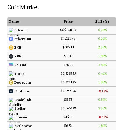
CoinMarket
Name
Price
24H (%)
$65,058.00
0.20%
Bitcoin
$1,921.44
0.20%
Ethereum
$605.14
2.20%
BNB
$1.05
1.90%
XRP
$76.29
3.30%
Solana
$0.328755
0.40%
TRON
$0.071193
1.80%
Dogecoin
$0.199856
-0.10%
Cardano
$8.33
0.50%
Chainlink
$0.165438
3.20%
Stellar
$45.78
-0.30%
Litecoin
$6.54
1.80%
Avalanche