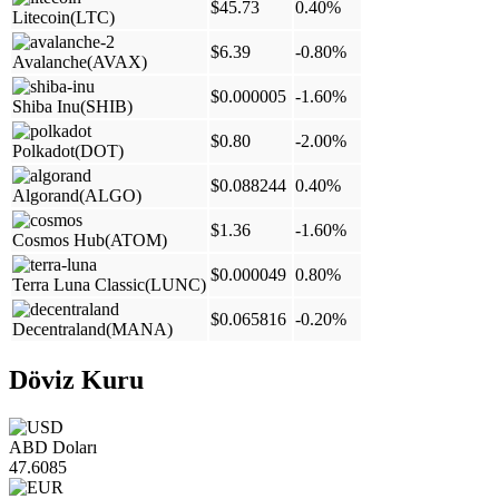
$45.73
0.40%
Litecoin
(LTC)
$6.39
-0.80%
Avalanche
(AVAX)
$0.000005
-1.60%
Shiba Inu
(SHIB)
$0.80
-2.00%
Polkadot
(DOT)
$0.088244
0.40%
Algorand
(ALGO)
$1.36
-1.60%
Cosmos Hub
(ATOM)
$0.000049
0.80%
Terra Luna Classic
(LUNC)
$0.065816
-0.20%
Decentraland
(MANA)
Döviz Kuru
ABD Doları
47.6085