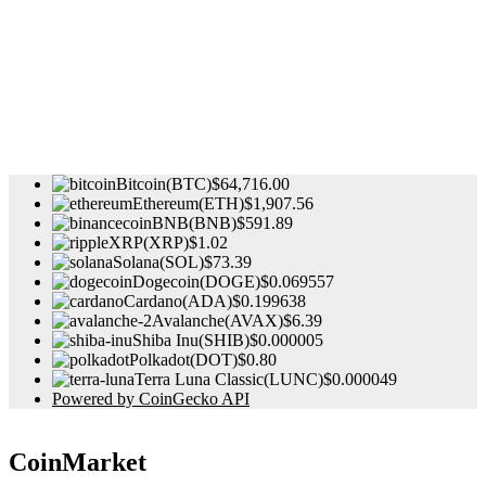
Bitcoin(BTC)
$64,716.00
Ethereum(ETH)
$1,907.56
BNB(BNB)
$591.89
XRP(XRP)
$1.02
Solana(SOL)
$73.39
Dogecoin(DOGE)
$0.069557
Cardano(ADA)
$0.199638
Avalanche(AVAX)
$6.39
Shiba Inu(SHIB)
$0.000005
Polkadot(DOT)
$0.80
Terra Luna Classic(LUNC)
$0.000049
Powered by CoinGecko API
CoinMarket