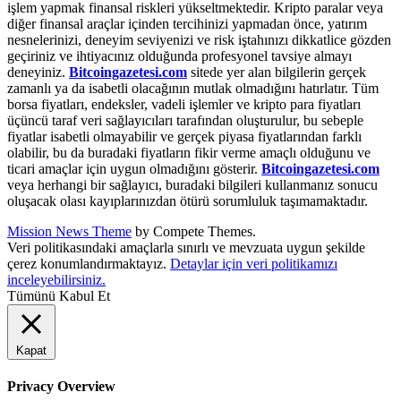
işlem yapmak finansal riskleri yükseltmektedir. Kripto paralar veya
diğer finansal araçlar içinden tercihinizi yapmadan önce, yatırım
nesnelerinizi, deneyim seviyenizi ve risk iştahınızı dikkatlice gözden
geçiriniz ve ihtiyacınız olduğunda profesyonel tavsiye almayı
deneyiniz.
Bitcoingazetesi.com
sitede yer alan bilgilerin gerçek
zamanlı ya da isabetli olacağının mutlak olmadığını hatırlatır. Tüm
borsa fiyatları, endeksler, vadeli işlemler ve kripto para fiyatları
üçüncü taraf veri sağlayıcıları tarafından oluşturulur, bu sebeple
fiyatlar isabetli olmayabilir ve gerçek piyasa fiyatlarından farklı
olabilir, bu da buradaki fiyatların fikir verme amaçlı olduğunu ve
ticari amaçlar için uygun olmadığını gösterir.
Bitcoingazetesi.com
veya herhangi bir sağlayıcı, buradaki bilgileri kullanmanız sonucu
oluşacak olası kayıplarınızdan ötürü sorumluluk taşımamaktadır.
Mission News Theme
by Compete Themes.
Veri politikasındaki amaçlarla sınırlı ve mevzuata uygun şekilde
çerez konumlandırmaktayız.
Detaylar için veri politikamızı
inceleyebilirsiniz.
Tümünü Kabul Et
Kapat
Privacy Overview