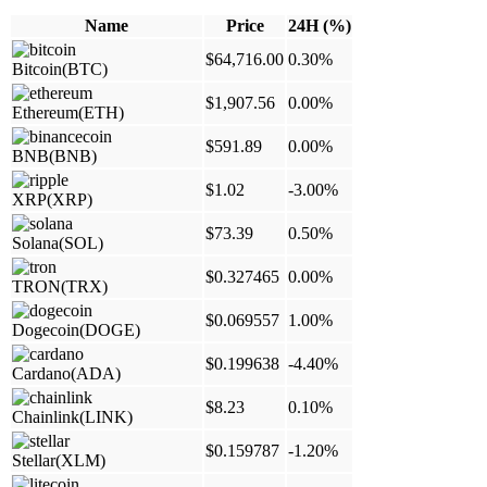
Name
Price
24H (%)
$64,716.00
0.30%
Bitcoin
(BTC)
$1,907.56
0.00%
Ethereum
(ETH)
$591.89
0.00%
BNB
(BNB)
$1.02
-3.00%
XRP
(XRP)
$73.39
0.50%
Solana
(SOL)
$0.327465
0.00%
TRON
(TRX)
$0.069557
1.00%
Dogecoin
(DOGE)
$0.199638
-4.40%
Cardano
(ADA)
$8.23
0.10%
Chainlink
(LINK)
$0.159787
-1.20%
Stellar
(XLM)