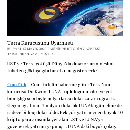
Terra Kurucusunu Uyarmıştı
BU YAZI 13 MAYIS 2022 TARIHINDE BITCOIN GAZETESI
TARAFINDAN YAZILMIŞTIR.
UST ve Terra çöküşü Dünya’da dinazorların neslini
tüketen göktaşı gibi bir etki mi gösterecek?
CoinTürk
– CoinTürk’ün haberine göre: Terra’nın
kurucusu Do Kwon, LUNA topluluğunu kibri ve çok
bilmişliği sebebiyle milyarlarca dolar zarara uğrattı.
Geçen ay alınan 1 milyon dolarlık LUNAbugün elinizde
sadece birkaç dolar oldu. Pek çok yatırımcı en büyük 10
kripto para arasında yer alan UST ve LUNA’ya
güvenerek yatırım yapmıştı. LUNA’daki büyük çöküş