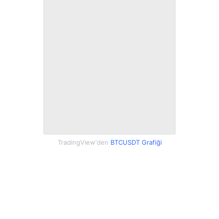
TradingView'den
BTCUSDT Grafiği