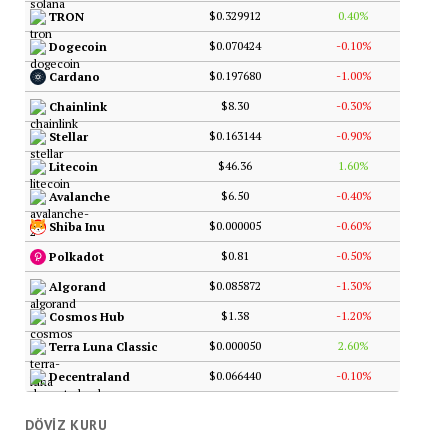
$0.329912
0.40%
TRON
$0.070424
-0.10%
Dogecoin
$0.197680
-1.00%
Cardano
$8.30
-0.30%
Chainlink
$0.163144
-0.90%
Stellar
$46.36
1.60%
Litecoin
$6.50
-0.40%
Avalanche
$0.000005
-0.60%
Shiba Inu
$0.81
-0.50%
Polkadot
$0.085872
-1.30%
Algorand
$1.38
-1.20%
Cosmos Hub
$0.000050
2.60%
Terra Luna Classic
$0.066440
-0.10%
Decentraland
DÖVIZ KURU