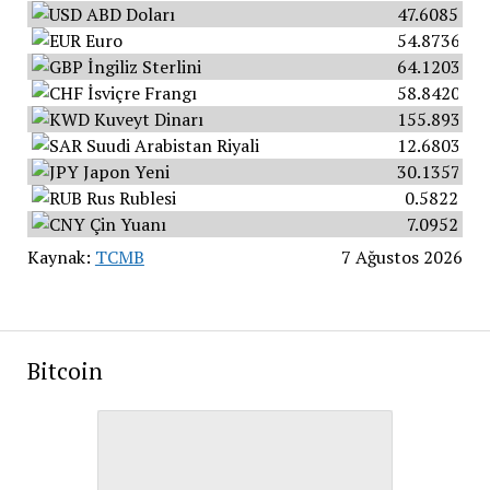
ABD Doları
47.6085
Euro
54.8736
İngiliz Sterlini
64.1203
İsviçre Frangı
58.8420
Kuveyt Dinarı
155.8934
Suudi Arabistan Riyali
12.6803
Japon Yeni
30.1357
Rus Rublesi
0.5822
Çin Yuanı
7.0952
Kaynak:
TCMB
7 Ağustos 2026
Bitcoin