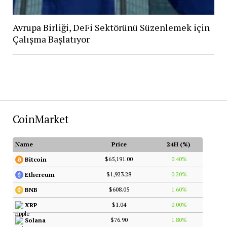
Avrupa Birliği, DeFi Sektörünü Süzenlemek için
Çalışma Başlatıyor
CoinMarket
Name
Price
24H (%)
$65,191.00
0.40%
Bitcoin
$1,923.28
0.20%
Ethereum
$608.05
1.60%
BNB
$1.04
0.00%
XRP
$76.90
1.80%
Solana