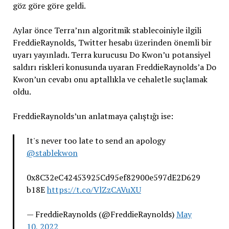
göz göre göre geldi.
Aylar önce Terra’nın algoritmik stablecoiniyle ilgili
FreddieRaynolds, Twitter hesabı üzerinden önemli bir
uyarı yayınladı. Terra kurucusu Do Kwon’u potansiyel
saldırı riskleri konusunda uyaran FreddieRaynolds’a Do
Kwon’un cevabı onu aptallıkla ve cehaletle suçlamak
oldu.
FreddieRaynolds’un anlatmaya çalıştığı ise:
It's never too late to send an apology
@stablekwon
0x8C32eC42453925Cd95ef82900e597dE2D629
b18E
https://t.co/VlZzCAVuXU
— FreddieRaynolds (@FreddieRaynolds)
May
10, 2022