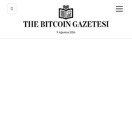
menüy
aç
9 Ağustos 2026