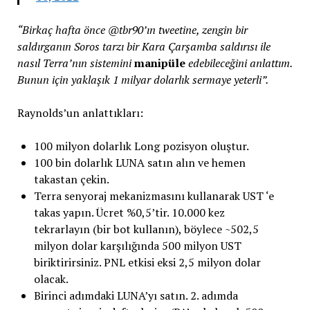
“Birkaç hafta önce @tbr90’ın tweetine, zengin bir
saldırganın Soros tarzı bir Kara Çarşamba saldırısı ile
nasıl Terra’nın sistemini
manipüle
edebileceğini anlattım.
Bunun için yaklaşık 1 milyar dolarlık sermaye yeterli”.
Raynolds’un anlattıkları:
100 milyon dolarlık Long pozisyon oluştur.
100 bin dolarlık LUNA satın alın ve hemen
takastan çekin.
Terra senyoraj mekanizmasını kullanarak UST ‘e
takas yapın. Ücret %0,5’tir. 10.000 kez
tekrarlayın (bir bot kullanın), böylece ~502,5
milyon dolar karşılığında 500 milyon UST
biriktirirsiniz. PNL etkisi eksi 2,5 milyon dolar
olacak.
Birinci adımdaki LUNA’yı satın. 2. adımda