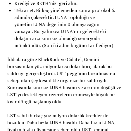
Krediyi ve BETH’nizi geri alın.
Tekrar et. Birkaç yinelemeden sonra protokol 6.
adımda çökecektir. LUNA topluluğu ve
yönetim LUNA değerinin 0 olmayacağını
varsayar. Bu, yalnızca LUNA’nın gelecekteki
dolaşım arzı sınırsız olmadığı senaryoda
mümkündür. (Son iki adım bugünü tarif ediyor)
İddialara göre BlackRock ve Cidatel, Gemini
borsasından yüz milyonlarca dolar borç alarak bu
saldırıyı gerçekleştirdi. UST pegg’inin bozulmasına
sebep olan şey kesinlikle organize bir saldırıydı.
Sonrasında sınırsız LUNA basımı ve arzının düşüşü ve
UST’yi destekleyen rezervlerin erimesiyle büyük bir
kısır döngü başlamış oldu.
UST sabiti birkaç yüz milyon dolarlık krediler ile
bozuldu. Daha fazla LUNA basıldı. Daha fazla LUNA,
fiyatın hızla düşmesine sebep oldu. UST teminat