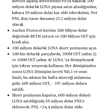
mevcut sipariş defterlerine/PA’ya bakarak 500
milyon dolarlık LUNA piyasa satın alındığından,
kabaca 30 milyon dolar kar elde edeceksiniz. Net
PNL (kar/zarar durumu) 27,5 milyon dolar
olacak.
Anchor Protocol üzerine 200 Milyon dolar
değerinde BETH yatırın ve 100 Milyon UST için
kredi alın.
100 milyon dolarlık LUNA short pozisyonu açın.
100 bin dolarlık parçalarda, 500M UST (adım 2)
ve 100M UST (adım 4)’ LUNA ‘ya dönüştürmek
için tekrar senyorajı kullanın. Her dönüşümden
sonra LUNA Dönüşüm ücreti %0,5 ve oran
limiti, bu adımın bir hafta süreceği anlamına
gelir. 600 milyon UST, ~ 597 milyon dolara
satıldı.
Short pozisyonu kapatın, 600 milyon dolarlı
LUNA satıldığında 30 milyon dolar PNL’e
eklenecek. PNL +54,4 milyon dolar oldu.